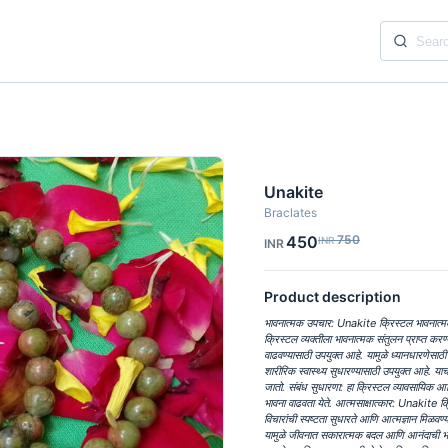
Unakite
Braclates
450
750
INR
INR
Product description
भावनात्मक उपचार: Unakite क्रिस्टल भावनात्मक
क्रिस्टल व्यक्तीला भावनात्मक संतुलन प्राप्त 
वाढवण्यासाठी उपयुक्त आहे. यामुळे ध्यानधारणेसा
शारीरिक स्वास्थ्य सुधारण्यासाठी उपयुक्त आहे. या
जातो. संबंध सुधारणा: हा क्रिस्टल व्यावसायिक आ
भावना वाढवता येते. आत्मसाक्षात्कार: Unakite क्रि
विचारांची स्पष्टता सुधारते आणि आत्मज्ञान मिळवण
यामुळे जीवनात सकारात्मक बदल आणि आनंदाची भावन