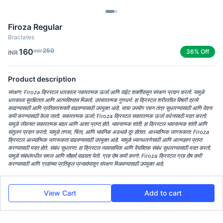
Firoza Regular
Braclates
160
250
INR
36% Off
INR
Product description
संरक्षण: Firoza क्रिस्टल धारकाला नकारात्मक ऊर्जा आणि वाईट शक्तींपासून संरक्षण प्रदान करतो. यामुळे
धारकाला सुरक्षितता आणि आत्मविश्वास मिळतो. उपचारात्मक गुणधर्म: हा क्रिस्टल शरीरातील विषारी द्रव्ये
काढण्यासाठी आणि प्रतिकारशक्ती वाढवण्यासाठी उपयुक्त आहे. याचा उपयोग पचन तंत्र सुधारण्यासाठी आणि वेदना
कमी करण्यासाठी केला जातो. सकारात्मक ऊर्जा: Firoza क्रिस्टल सकारात्मक ऊर्जा वर्धनासाठी मदत करतो.
यामुळे जीवनात सकारात्मक बदल आणि आशा प्राप्त होते. भावनात्मक शांती: हा क्रिस्टल भावनात्मक शांती आणि
संतुलन प्रदान करतो. यामुळे तणाव, चिंता, आणि भावनिक अडथळे दूर होतात. आध्यात्मिक जागरूकता: Firoza
क्रिस्टल आध्यात्मिक जागरूकता वाढवण्यासाठी उपयुक्त आहे. यामुळे ध्यानधारणेसाठी आणि आत्मज्ञान प्राप्त
करण्यासाठी मदत होते. संबंध सुधारणा: हा क्रिस्टल व्यावसायिक आणि वैयक्तिक संबंध सुधारण्यासाठी मदत करतो.
यामुळे संबंधांमधील समज आणि सौहार्द वाढवता येतो. ग्रह दोष कमी करणे: Firoza क्रिस्टल ग्रह दोष कमी
करण्यासाठी आणि ग्रहांच्या प्रतिकूल प्रभावांपासून संरक्षण मिळवण्यासाठी उपयुक्त आहे.
View Cart
Add to cart