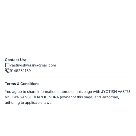
Contact Us:
vastuvishwa.in@gmail.com
9145231189
Terms & Conditions:
You agree to share information entered on this page with
JYOTISH VASTU
VISHWA SANSODHAN KENDRA
(owner of this page) and Razorpay,
adhering to applicable laws.
Merchant’s Business Policies
Powered by