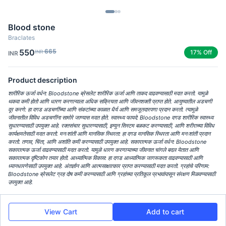
Blood stone
Braclates
550
665
INR
17% Off
INR
Product description
शारीरिक ऊर्जा वर्धन: Bloodstone ब्रेसलेट शारीरिक ऊर्जा आणि ताकद वाढवण्यासाठी मदत करतो. यामुळे
थकवा कमी होतो आणि धारण करणाऱ्याला अधिक सक्रियता आणि जीवनशक्ती प्राप्त होते. आयुष्यातील अडचणी
दूर करणे: हा दगड अडचणींच्या आणि संकटांच्या काळात धैर्य आणि समजूतदारपणा प्रदान करतो. त्यामुळे
जीवनातील विविध अडचणींना सामोरे जाण्यास मदत होते. स्वास्थ्य फायदे: Bloodstone दगड शारीरिक स्वास्थ्य
सुधारण्यासाठी उपयुक्त आहे. रक्तसंचार सुधारण्यासाठी, इम्यून सिस्टम बळकट करण्यासाठी, आणि शरीराच्या विविध
कार्यक्षमतेसाठी मदत करतो. मनःशांती आणि मानसिक स्थिरता: हा दगड मानसिक स्थिरता आणि मनःशांती प्रदान
करतो. तणाव, चिंता, आणि अशांति कमी करण्यासाठी उपयुक्त आहे. सकारात्मक ऊर्जा वर्धन: Bloodstone
सकारात्मक ऊर्जा वाढवण्यासाठी मदत करतो. यामुळे धारण करणाऱ्याच्या जीवनात चांगले बदल येतात आणि
सकारात्मक दृष्टिकोन तयार होतो. आध्यात्मिक विकास: हा दगड आध्यात्मिक जागरूकता वाढवण्यासाठी आणि
ध्यानधारणेसाठी उपयुक्त आहे. अंतर्ज्ञान आणि आत्मसाक्षात्कार प्राप्त करण्यासाठी मदत करतो. ग्रहांचे परिणाम:
Bloodstone ब्रेसलेट ग्रह दोष कमी करण्यासाठी आणि ग्रहांच्या प्रतिकूल प्रभावांपासून संरक्षण मिळवण्यासाठी
उपयुक्त आहे.
View Cart
Add to cart