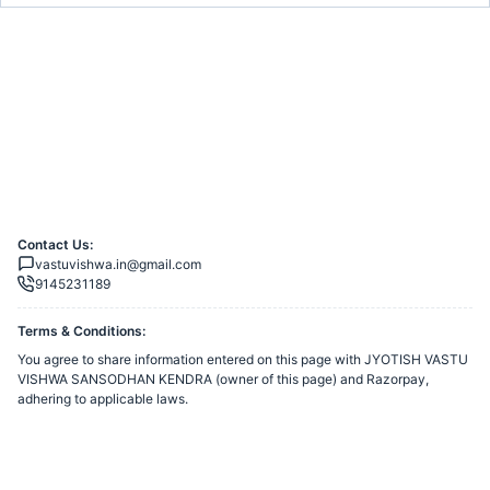
Contact Us:
vastuvishwa.in@gmail.com
9145231189
Terms & Conditions:
You agree to share information entered on this page with
JYOTISH VASTU
VISHWA SANSODHAN KENDRA
(owner of this page) and Razorpay,
adhering to applicable laws.
Merchant’s Business Policies