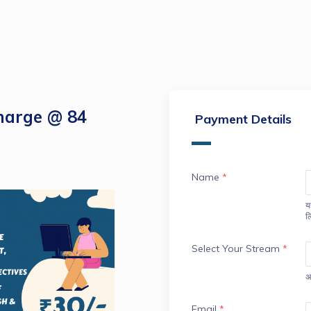
harge @ 84
Payment Details
Name
*
य
ल
Select Your Stream
*
अ
Email
*